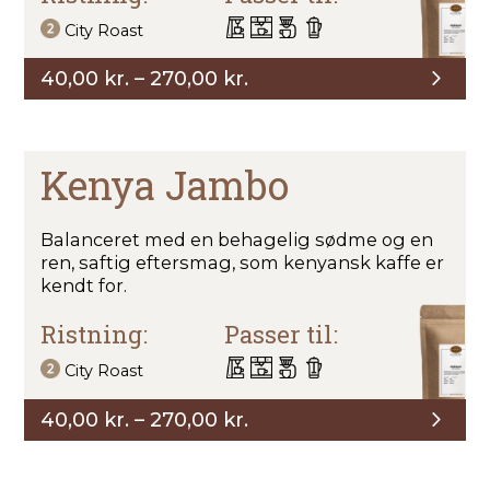
City Roast
Prisinterval:
40,00
kr.
–
270,00
kr.
40,00 kr.
til
270,00 kr.
Kenya Jambo
Balanceret med en behagelig sødme og en
ren, saftig eftersmag, som kenyansk kaffe er
kendt for.
Ristning:
Passer til:
City Roast
Prisinterval:
40,00
kr.
–
270,00
kr.
40,00 kr.
til