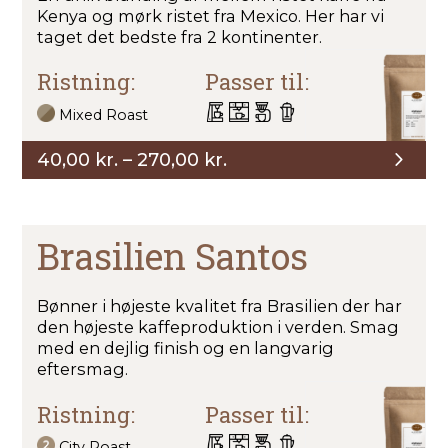
Kenya og mørk ristet fra Mexico. Her har vi
taget det bedste fra 2 kontinenter.
Ristning:
Passer til:
Mixed Roast
Prisinterval:
40,00
kr.
–
270,00
kr.
40,00 kr.
til
270,00 kr.
Brasilien Santos
Bønner i højeste kvalitet fra Brasilien der har
den højeste kaffeproduktion i verden. Smag
med en dejlig finish og en langvarig
eftersmag.
Ristning:
Passer til:
City Roast