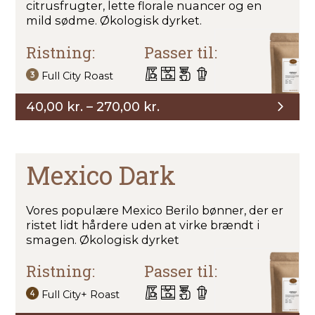
citrusfrugter, lette florale nuancer og en
mild sødme. Økologisk dyrket.
Ristning:
Passer til:
Full City Roast
Prisinterval:
40,00
kr.
–
270,00
kr.
40,00 kr.
til
270,00 kr.
Mexico Dark
Vores populære Mexico Berilo bønner, der er
ristet lidt hårdere uden at virke brændt i
smagen. Økologisk dyrket
Ristning:
Passer til:
Full City+ Roast