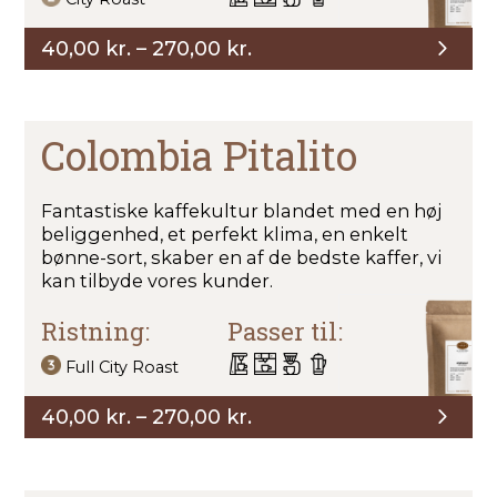
Prisinterval:
40,00
kr.
–
270,00
kr.
40,00 kr.
til
270,00 kr.
Colombia Pitalito
Fantastiske kaffekultur blandet med en høj
beliggenhed, et perfekt klima, en enkelt
bønne-sort, skaber en af ​​de bedste kaffer, vi
kan tilbyde vores kunder.
Ristning:
Passer til:
Full City Roast
Prisinterval:
40,00
kr.
–
270,00
kr.
40,00 kr.
til