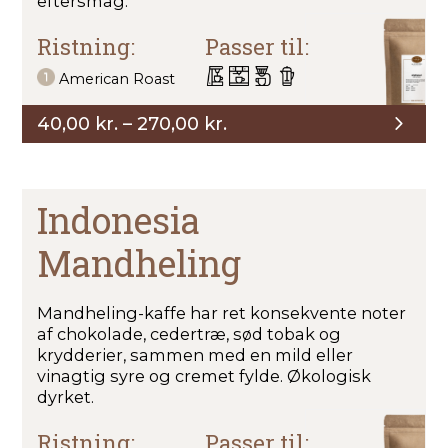
eftersmag.
Ristning:
Passer til:
American Roast
Prisinterval:
40,00
kr.
–
270,00
kr.
40,00 kr.
til
270,00 kr.
Indonesia
Mandheling
Mandheling-kaffe har ret konsekvente noter
af chokolade, cedertræ, sød tobak og
krydderier, sammen med en mild eller
vinagtig syre og cremet fylde. Økologisk
dyrket.
Ristning:
Passer til: