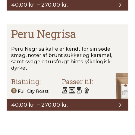
Prisinterval:
40,00
kr.
–
270,00
kr.
40,00 kr.
til
270,00 kr.
Peru Negrisa
Peru Negrisa kaffe er kendt for sin søde
smag, noter af brunt sukker og karamel,
samt svage citrusfrugt hints. Økologisk
dyrket.
Ristning:
Passer til:
Full City Roast
Prisinterval:
40,00
kr.
–
270,00
kr.
40,00 kr.
til
270,00 kr.