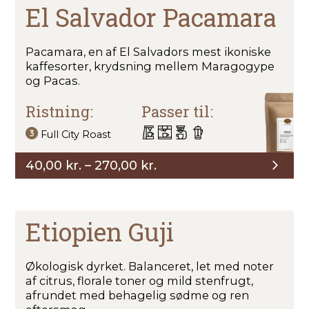
270,00 kr.
El Salvador Pacamara
Pacamara, en af El Salvadors mest ikoniske
kaffesorter, krydsning mellem Maragogype
og Pacas.
Ristning:
Passer til:
Full City Roast
Prisinterval:
40,00
kr.
–
270,00
kr.
40,00 kr.
til
270,00 kr.
Etiopien Guji
Økologisk dyrket. Balanceret, let med noter
af citrus, florale toner og mild stenfrugt,
afrundet med behagelig sødme og ren