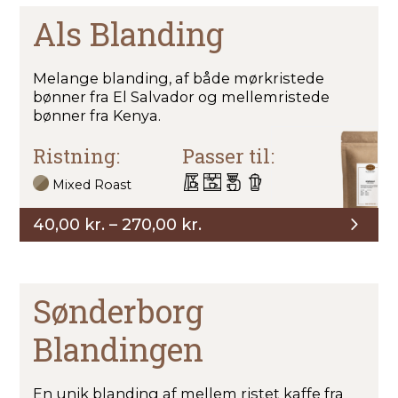
Als Blanding
Melange blanding, af både mørkristede
bønner fra El Salvador og mellemristede
bønner fra Kenya.
Ristning:
Passer til:
Mixed Roast
Prisinterval:
40,00
kr.
–
270,00
kr.
40,00 kr.
til
270,00 kr.
Sønderborg
Blandingen
En unik blanding af mellem ristet kaffe fra