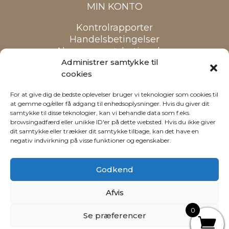
MIN KONTO
Kontrolrapporter
Handelsbetingelser
Abonnementsbetingelser
Cookiepolitik
Administrer samtykke til
cookies
Alle priser er inkl. moms
For at give dig de bedste oplevelser bruger vi teknologier som cookies til
at gemme og/eller få adgang til enhedsoplysninger. Hvis du giver dit
samtykke til disse teknologier, kan vi behandle data som f.eks.
browsingadfærd eller unikke ID'er på dette websted. Hvis du ikke giver
dit samtykke eller trækker dit samtykke tilbage, kan det have en
negativ indvirkning på visse funktioner og egenskaber.
Godkend
Afvis
Webdesign: Reklamehuset
0
Se præferencer