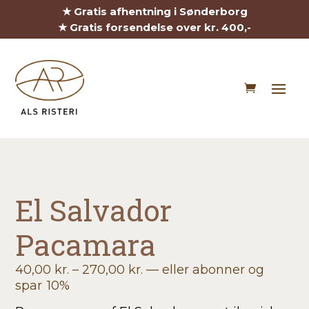
★ Gratis afhentning i Sønderborg
★ Gratis forsendelse over kr. 400,-
El Salvador
Pacamara
Prisinterval:
40,00
kr.
–
270,00
kr.
—
eller abonner og
40,00 kr.
spar
10%
til