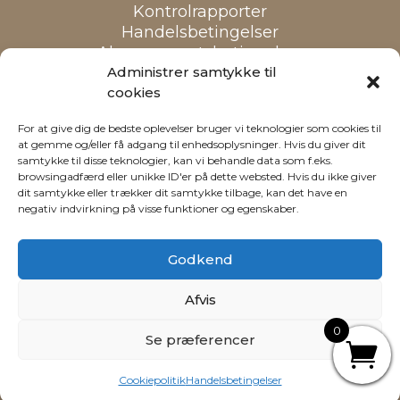
Kontrolrapporter
Handelsbetingelser
Abonnementsbetingelser
Cookiepolitik
Administrer samtykke til
cookies
Alle priser er inkl. moms
For at give dig de bedste oplevelser bruger vi teknologier som cookies til
at gemme og/eller få adgang til enhedsoplysninger. Hvis du giver dit
samtykke til disse teknologier, kan vi behandle data som f.eks.
browsingadfærd eller unikke ID'er på dette websted. Hvis du ikke giver
dit samtykke eller trækker dit samtykke tilbage, kan det have en
negativ indvirkning på visse funktioner og egenskaber.
Godkend
Afvis
Webdesign: Reklamehuset
0
Se præferencer
Cookiepolitik
Handelsbetingelser