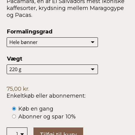
Pacamara, en af El Salvadors mest ikoniske
270,00 kr.
kaffesorter, krydsning mellem Maragogype
og Pacas.
Formalingsgrad
Vægt
75,00
kr.
Enkeltkøb eller abonnement:
Choose
Køb en gang
purchase
Abonner og spar
10%
type
El
Tilføj til kurv