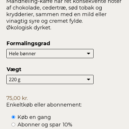
Mandheling-kaffe har ret konsekvente noter
270,00 kr.
af chokolade, cedertræ, sød tobak og
krydderier, sammen med en mild eller
vinagtig syre og cremet fylde.
Økologisk dyrket.
Formalingsgrad
Vægt
75,00
kr.
Enkeltkøb eller abonnement:
Choose
Køb en gang
purchase
Abonner og spar
10%