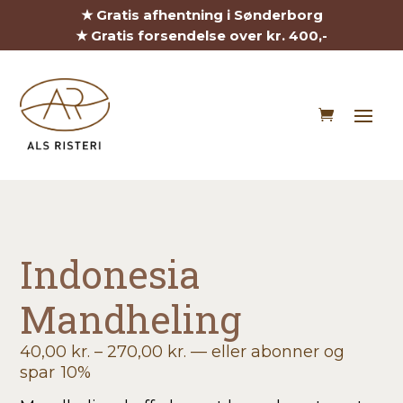
★ Gratis afhentning i Sønderborg
★ Gratis forsendelse over kr. 400,-
Indonesia
Mandheling
Prisinterval:
40,00
kr.
–
270,00
kr.
—
eller abonner og
40,00 kr.
spar
10%
til