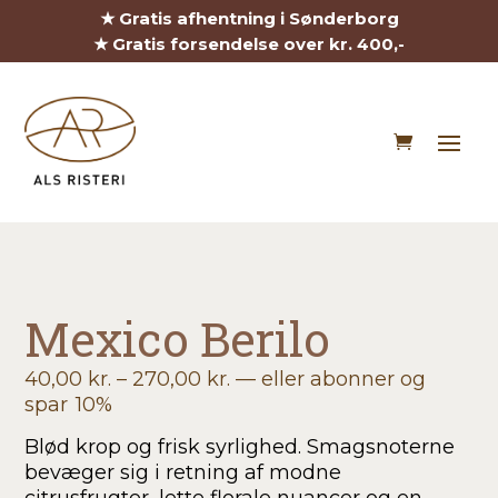
★ Gratis afhentning i Sønderborg
★ Gratis forsendelse over kr. 400,-
Mexico Berilo
Prisinterval:
40,00
kr.
–
270,00
kr.
—
eller abonner og
40,00 kr.
spar
10%
til
Blød krop og frisk syrlighed. Smagsnoterne
270,00 kr.
bevæger sig i retning af modne