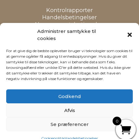
Kontrolrapporter
Handelsbetingelser
Abonnementsbetingelser
Cookiepolitik
Administrer samtykke til
cookies
Alle priser er inkl. moms
For at give dig de bedste oplevelser bruger vi teknologier som cookies til
at gemme og/eller få adgang til enhedsoplysninger. Hvis du giver dit
samtykke til disse teknologier, kan vi behandle data som f.eks.
browsingadfærd eller unikke ID'er på dette websted. Hvis du ikke giver
dit samtykke eller trækker dit samtykke tilbage, kan det have en
negativ indvirkning på visse funktioner og egenskaber.
Godkend
Afvis
Webdesign: Reklamehuset
0
Se præferencer
Cookiepolitik
Handelsbetingelser