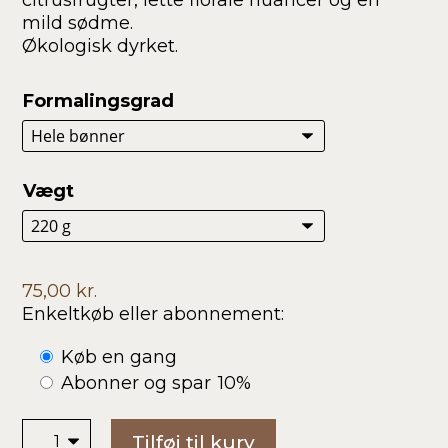
citrusfrugter, lette florale nuancer og en
mild sødme.
Økologisk dyrket.
Formalingsgrad
Vægt
75,00
kr.
Enkeltkøb eller abonnement:
Choose
Køb en gang
purchase
Abonner og spar
10%
type
Mexico
Tilføj til kurv