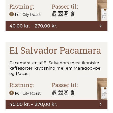
Ristning:
Passer til:
Full City Roast
Prisinterval:
40,00
kr.
–
270,00
kr.
40,00 kr.
til
270,00 kr.
El Salvador Pacamara
Pacamara, en af El Salvadors mest ikoniske
kaffesorter, krydsning mellem Maragogype
og Pacas.
Ristning:
Passer til:
Full City Roast
Prisinterval:
40,00
kr.
–
270,00
kr.
40,00 kr.