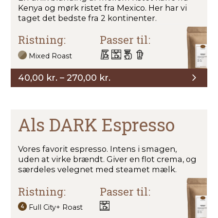
Kenya og mørk ristet fra Mexico. Her har vi
taget det bedste fra 2 kontinenter.
Ristning:
Passer til:
Mixed Roast
Prisinterval:
40,00
kr.
–
270,00
kr.
40,00 kr.
til
270,00 kr.
Als DARK Espresso
Vores favorit espresso. Intens i smagen,
uden at virke brændt. Giver en flot crema, og
særdeles velegnet med steamet mælk.
Ristning:
Passer til:
Full City+ Roast