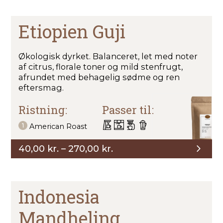
til
270,00 kr.
Etiopien Guji
Økologisk dyrket. Balanceret, let med noter
af citrus, florale toner og mild stenfrugt,
afrundet med behagelig sødme og ren
eftersmag.
Ristning:
Passer til:
American Roast
Prisinterval:
40,00
kr.
–
270,00
kr.
40,00 kr.
til
270,00 kr.
Indonesia
Mandheling