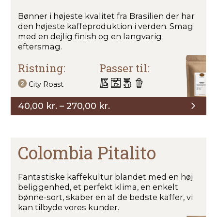
Bønner i højeste kvalitet fra Brasilien der har
den højeste kaffeproduktion i verden. Smag
med en dejlig finish og en langvarig
eftersmag.
Ristning:
Passer til:
City Roast
Prisinterval:
40,00
kr.
–
270,00
kr.
40,00 kr.
til
270,00 kr.
Colombia Pitalito
Fantastiske kaffekultur blandet med en høj
beliggenhed, et perfekt klima, en enkelt
bønne-sort, skaber en af ​​de bedste kaffer, vi
kan tilbyde vores kunder.