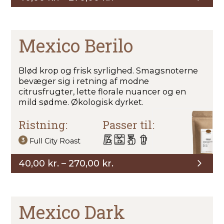
40,00 kr.
til
270,00 kr.
Mexico Berilo
Blød krop og frisk syrlighed. Smagsnoterne
bevæger sig i retning af modne
citrusfrugter, lette florale nuancer og en
mild sødme. Økologisk dyrket.
Ristning:
Passer til:
Full City Roast
Prisinterval:
40,00
kr.
–
270,00
kr.
40,00 kr.
til
270,00 kr.
Mexico Dark