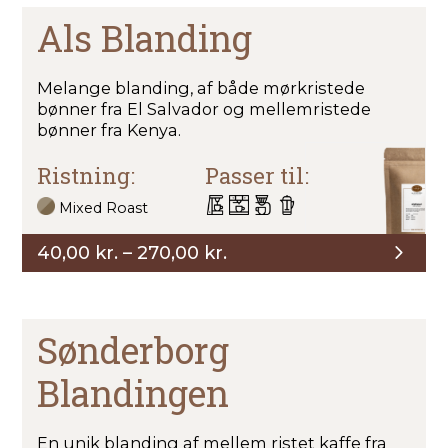
Als Blanding
Melange blanding, af både mørkristede
bønner fra El Salvador og mellemristede
bønner fra Kenya.
Ristning:
Passer til:
Mixed Roast
Prisinterval:
40,00
kr.
–
270,00
kr.
40,00 kr.
til
270,00 kr.
Sønderborg
Blandingen
En unik blanding af mellem ristet kaffe fra