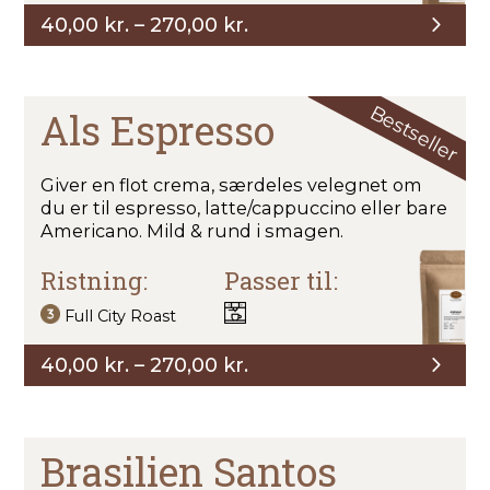
Prisinterval:
40,00
kr.
–
270,00
kr.
40,00 kr.
til
270,00 kr.
Bestseller
Als Espresso
Giver en flot crema, særdeles velegnet om
du er til espresso, latte/cappuccino eller bare
Americano. Mild & rund i smagen.
Ristning:
Passer til:
Full City Roast
Prisinterval:
40,00
kr.
–
270,00
kr.
40,00 kr.
til
270,00 kr.
Brasilien Santos