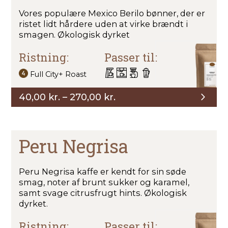
Vores populære Mexico Berilo bønner, der er
ristet lidt hårdere uden at virke brændt i
smagen. Økologisk dyrket
Ristning:
Passer til:
Full City+ Roast
Prisinterval:
40,00
kr.
–
270,00
kr.
40,00 kr.
til
270,00 kr.
Peru Negrisa
Peru Negrisa kaffe er kendt for sin søde
smag, noter af brunt sukker og karamel,
samt svage citrusfrugt hints. Økologisk
dyrket.
Ristning:
Passer til: