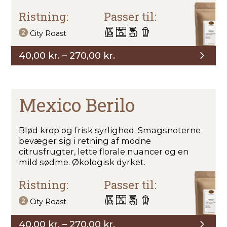
Ristning:
Passer til:
City Roast
Prisinterval:
40,00
kr.
–
270,00
kr.
40,00 kr.
til
270,00 kr.
Mexico Berilo
Blød krop og frisk syrlighed. Smagsnoterne
bevæger sig i retning af modne
citrusfrugter, lette florale nuancer og en
mild sødme. Økologisk dyrket.
Ristning:
Passer til:
City Roast
Prisinterval:
40,00
kr.
–
270,00
kr.