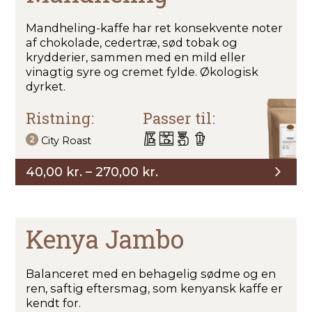
Mandheling-kaffe har ret konsekvente noter
af chokolade, cedertræ, sød tobak og
krydderier, sammen med en mild eller
vinagtig syre og cremet fylde. Økologisk
dyrket.
Ristning:
Passer til:
City Roast
Prisinterval:
40,00
kr.
–
270,00
kr.
40,00 kr.
til
270,00 kr.
Kenya Jambo
Balanceret med en behagelig sødme og en
ren, saftig eftersmag, som kenyansk kaffe er
kendt for.