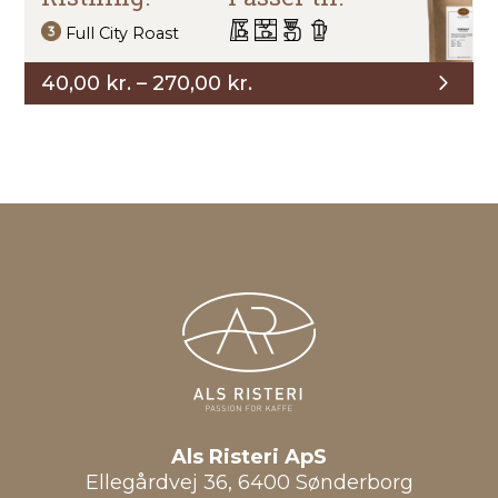
Full City Roast
Prisinterval:
40,00
kr.
–
270,00
kr.
40,00 kr.
til
270,00 kr.
Als Risteri ApS
Ellegårdvej 36, 6400 Sønderborg