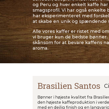
og Peru
og hver enkelt kaffe har 
smagsprofil. Vi har også enkelte 
har eksperimenteret med forskell
at skabe en unik og spændende 
Alle vores kaffer er ristet med 
vi bruger kun de bedste bønner. 
skånsom for at bevare kaffens n
aroma.
Brasilien Santos
C
Bønner i højeste kvalitet fra Brasili
den højeste kaffeproduktion i verd
med en dejlig finish og en langvari