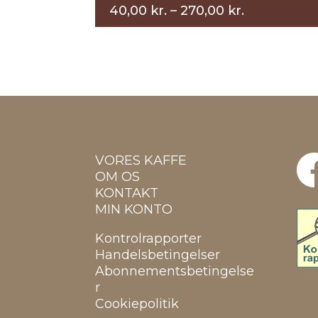
Prisinterval
40,00
kr.
–
270,00
kr.
40,00 kr.
til
270,00 kr.
VORES KAFFE
OM OS
KONTAKT
MIN KONTO
Kontrolrapporter
Handelsbetingelser
Abonnementsbetingelse
r
Cookiepolitik