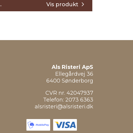
Prisinterval:
.
40,00 kr.
til
270,00 kr.
Als Risteri ApS
Ellegårdvej 36
6400 Sønderborg
CVR nr. 42047937
Telefon:
2073 6363
alsristeri@alsristeri.dk