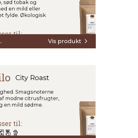
æ, sød tobak og
d en mild eller
t fylde. Økologisk
ser til:
Prisinterval:
.
40,00 kr.
til
270,00 kr.
ilo
City Roast
rlighed. Smagsnoterne
af modne citrusfrugter,
og en mild sødme.
ser til: