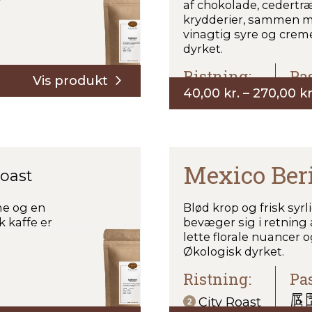
af chokolade, cedertr
krydderier, sammen me
vinagtig syre og creme
dyrket.
Ristning:
Pas
:
40,00
kr.
–
270,00
kr
City Roast
Mexico Ber
Roast
me og en
Blød krop og frisk sy
 kaffe er
bevæger sig i retning 
lette florale nuancer 
Økologisk dyrket.
Ristning:
Pas
City Roast