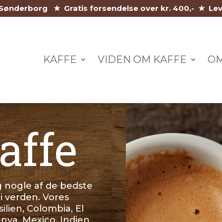
i Sønderborg ★ Gratis forsendelse over kr. 400,- ★ Le
KAFFE
VIDEN OM KAFFE
O
affe
ig nogle af de bedste
 i verden. Vores
silien, Colombia, El
enya, Mexico, Indien