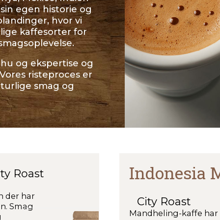
sin egen historie og
blandinger, hvor vi
ige kaffesorter for
smagsoplevelse.
omhu og ekspertise og
Vores risteproces er
aturlige smag og
Indonesia 
ity Roast
en der har
City Roast
en. Smag
Mandheling-kaffe har 
g