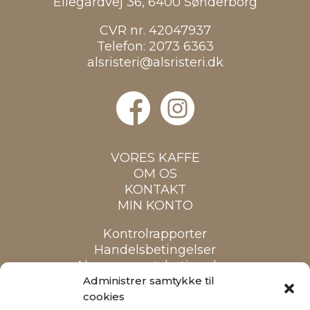
Ellegårdvej 36, 6400 Sønderborg
CVR nr. 42047937
Telefon:
2073 6363
alsristeri@alsristeri.dk
VORES KAFFE
OM OS
KONTAKT
MIN KONTO
Kontrolrapporter
Handelsbetingelser
Abonnementsbetingelser
Cookiepolitik
Administrer samtykke til
cookies
Alle priser er inkl. moms