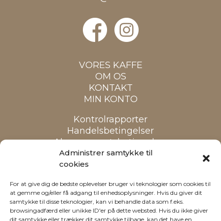
VORES KAFFE
OM OS
KONTAKT
MIN KONTO
Kontrolrapporter
Handelsbetingelser
Abonnementsbetingelser
Cookiepolitik
Administrer samtykke til
cookies
Alle priser er inkl. moms
For at give dig de bedste oplevelser bruger vi teknologier som cookies til
at gemme og/eller få adgang til enhedsoplysninger. Hvis du giver dit
samtykke til disse teknologier, kan vi behandle data som f.eks.
browsingadfærd eller unikke ID'er på dette websted. Hvis du ikke giver
dit samtykke eller trækker dit samtykke tilbage, kan det have en