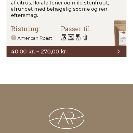
af citrus, florale toner og mild stenfrugt,
afrundet med behagelig sødme og ren
eftersmag.
Ristning:
Passer til:
American Roast
Prisinterval:
40,00
kr.
–
270,00
kr.
40,00 kr.
til
270,00 kr.