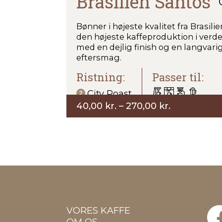
Brasilien Santos
Bønner i højeste kvalitet fra Brasili
den højeste kaffeproduktion i verd
med en dejlig finish og en langvari
eftersmag.
Ristning:
Passer til:
City Roast
Prisinterval
40,00
kr.
–
270,00
kr.
40,00 kr.
til
270,00 kr.
VORES KAFFE