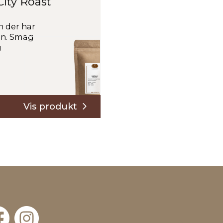
City Roast
en der har
en. Smag
g
: