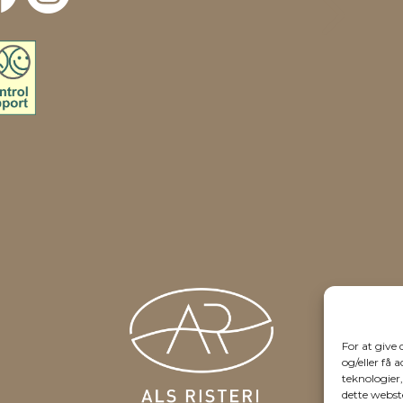
5
For at give
og/eller få 
teknologier
dette webste